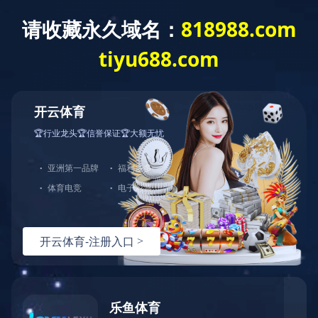
米兰体育
在线登
首页
关于我们
产品中心
现场视频
合作伙伴
新闻中心
录-米兰
体育（中
国）