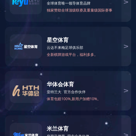
热门搜索：
生物质电厂
生活垃圾
金属破碎
废纸制浆
橡胶塑
新闻中心
您当前位置：
首页
全部
行业资讯
公司动态
米兰体育在线登录-米兰体
育（中国）
电话：17603868999