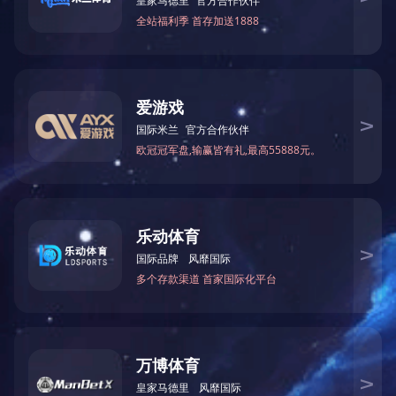
金梧股
羚锐制
易诺机