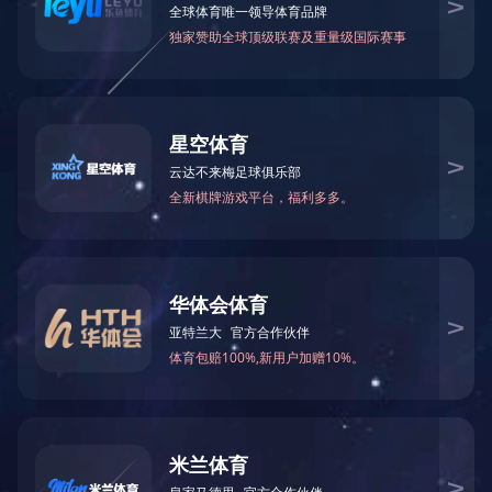
热门搜索：
生物质电厂
生活垃圾
金属破碎
废纸制浆
橡胶塑
现场视频
您当前位置：
首页
全部
米兰体育在线登录-米兰体
育（中国）
电话：17603868999
邮箱：zzsjljxsb@163.com
大件生活垃圾
地址：河南省郑州市郑上路与织机路
交叉口向北100米