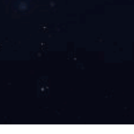
相关产品：