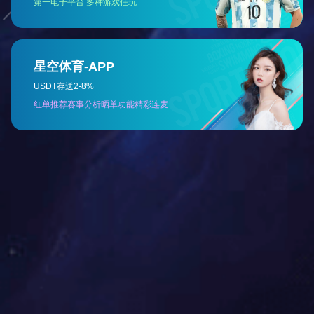
本设备是广泛应用于对
车龙骨条等进行破碎加