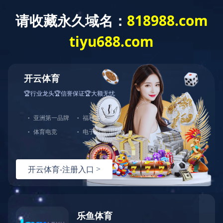
米兰体育
在线登
首页
关于我们
产品中心
现场视频
合作伙伴
新闻中心
录-米兰
体育（中
国）