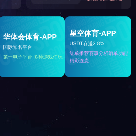
建筑垃圾分拣处理设备
下一页
末页