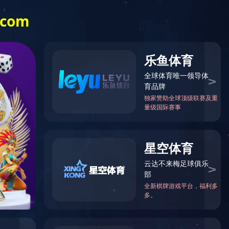
合作咨询热线：
17603868999
米兰体育在线登录-米兰
新闻中心
体育（中国）