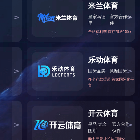
废旧汽车破碎机